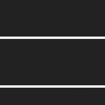
🎂
Sinh nhật
- Nhận quà lên đến
15 t
JBO
⚽
Nạp lại thể thao
mỗi ngày - Ưu đãi
🎲
Gửi tiền casino
- Nhận thêm
2 tri
⚽
Thưởng thể thao 100%
cho lần nạp
🎲
Thưởng casino 50%
- Tối đa
2 tri
WE88
🎯 Ưu đãi dành cho
Xổ số
,
Nổ hũ
và
B
📈
Chương trình thưởng
theo
dòng 
⭐
100%
thưởng ngay khoản gửi đầu ti