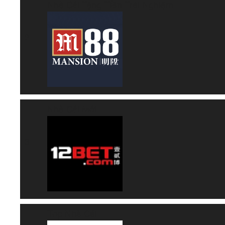
Nhà Cái Tặng Tiền Trải Nghiệm
2
Nhà Cái Mới
3
Top Nhà Cái