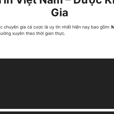
Gia
 chuyên gia cá cược là uy tín nhất hiện nay bao gồm:
M
ường xuyên theo thời gian thực.
💰
Thưởng nạp đầu 100%
- Tối đa
6.
VSbet
📱
Nạp qua mobile
- Tặng thêm
50 V
🎰
Tặng 18 lượt quay
hoàn toàn miễn 
⏰
Cược đúng giờ
- Nhận thưởng
liền