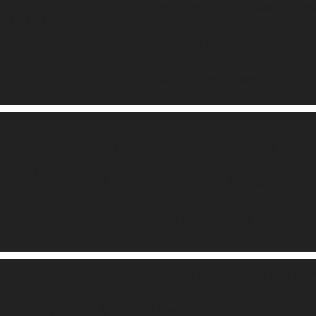
🎁
3 triệu đồng
thắng cược liên tiếp m
188BET
🔥
300 triệu đồng
siêu thưởng cược x
💎 Săn thưởng mỗi ngày hơn
8 tỷ đồn
🎁
Hoàn tiền 100% AFC
+ Tặng
30 áo
BJ88
⚽
Ưu đãi thể thao 8%
khi nạp cho Ng
💰
Càng cược nhiều
,
càng có lợi
🎁
Thưởng đăng ký 100%
- Nhận ng
🏆
Ưu đãi Casino & Thể thao
- Tặng t