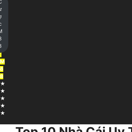
C
i
ư
n
ợ
g
c
h
M
i
8
ệ
8
m
:
M
8
8
★
★
★
★
★
Top 10 Nhà Cái Uy 