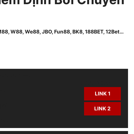
88, W88, We88, JBO, Fun88, BK8, 188BET, 12Bet…
150.000 VNĐ
CƯỢC NGAY:
NĐ
LINK 1
phí
LINK 2
 tay