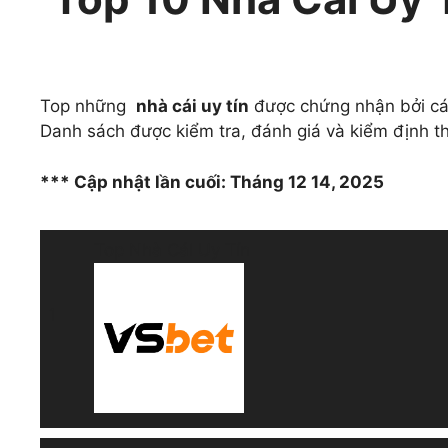
Top những
nhà cái uy tín
được chứng nhận bởi các
Danh sách được kiểm tra, đánh giá và kiểm định th
*** Cập nhật lần cuối: Tháng 12 14, 2025
Top Nhà Cái Uy Tín
1