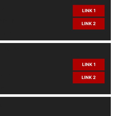
CƯỢC NGAY:
riệu
LINK 1
 hấp dẫn
LINK 2
ệu/ngày
 đầu tiên
CƯỢC NGAY:
ệu
LINK 1
ắn cá
LINK 2
cược
ên.
CƯỢC NGAY: